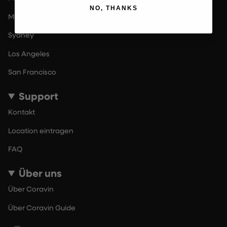
NO, THANKS
Melbourne
Sydney
Los Angeles
San Francisco
Support
Kontakt
Location eintragen
FAQ
Über uns
Über Coravin
Über Coravin Guide