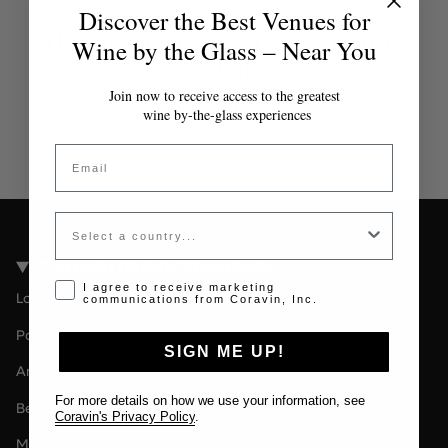
Discover the Best Venues for
Ungültiges oder abgelaufenes
Wine by the Glass – Near You
Token
Join now to receive access to the greatest
Bitte kontaktieren Sie den Administrator für ein
wine by-the-glass experiences
gültiges Token.
Email
Country
Coravin Guide Standorte
Opt-in disclaimer
I agree to receive marketing
London
communications from Coravin, Inc.
Paris
SIGN ME UP!
Amsterdam
For more details on how we use your information, see
Berlin
Coravin's Privacy Policy
.
Milan