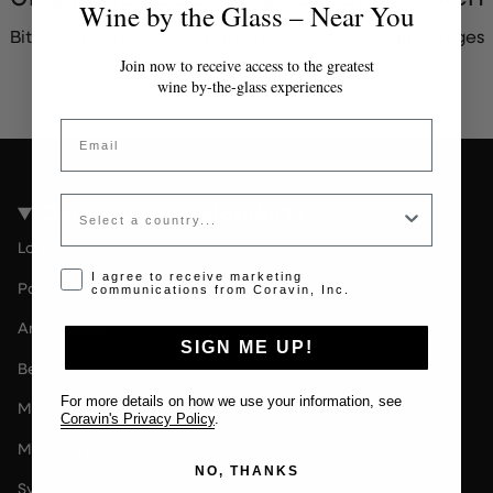
Wine by the Glass – Near You
Bitte kontaktieren Sie den Administrator für ein gültiges
Token.
Join now to receive access to the greatest
wine by-the-glass experiences
Email
Country
Coravin Guide Standorte
London
Opt-in disclaimer
I agree to receive marketing
Paris
communications from Coravin, Inc.
Amsterdam
SIGN ME UP!
Berlin
For more details on how we use your information, see
Milan
Coravin's Privacy Policy
.
Melbourne
NO, THANKS
Sydney