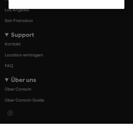
Los Angeles
San Francisco
Support
Kontakt
Location eintragen
FAQ
Über uns
Über Coravin
Über Coravin Guide
Instagram
© By The Glass 2026
Nutzungsbedingungen
Datenschutzerklärung