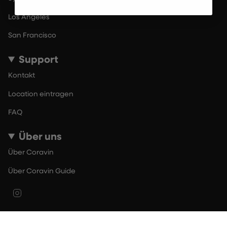
Los Angeles
San Francisco
Support
Kontakt
Location eintragen
FAQ
Über uns
Über Coravin
Über Coravin Guide
Instagram
© By The Glass 2026
Nutzungsbedingungen
Datenschutzerklärung