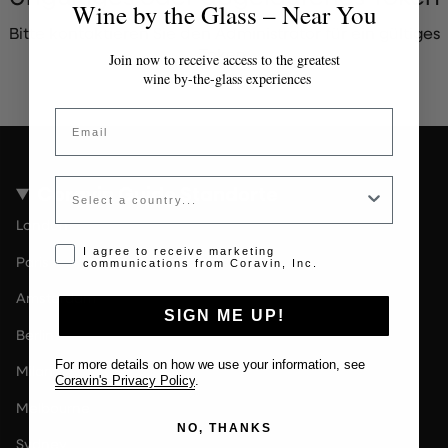
Wine by the Glass – Near You
Bitte kontaktieren Sie den Administrator für ein gültiges
Token.
Join now to receive access to the greatest
wine by-the-glass experiences
Email
Country
Coravin Guide Standorte
London
Opt-in disclaimer
I agree to receive marketing
Paris
communications from Coravin, Inc.
Amsterdam
SIGN ME UP!
Berlin
For more details on how we use your information, see
Milan
Coravin's Privacy Policy
.
Melbourne
NO, THANKS
Sydney