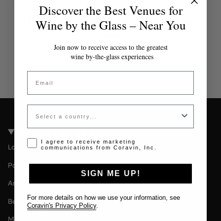
Discover the Best Venues for
Ungültiges oder abgelaufenes
Wine by the Glass – Near You
Token
Join now to receive access to the greatest
Bitte kontaktieren Sie den Administrator für ein
wine by-the-glass experiences
gültiges Token.
Email
Country
Coravin Guide Standorte
Opt-in disclaimer
I agree to receive marketing
London
communications from Coravin, Inc.
Paris
SIGN ME UP!
Amsterdam
For more details on how we use your information, see
Berlin
Coravin's Privacy Policy
.
Milan