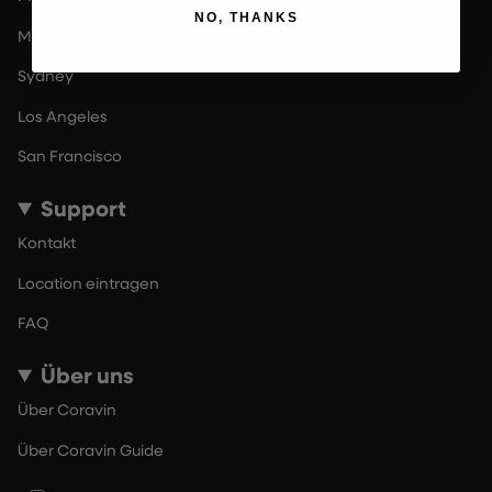
NO, THANKS
Melbourne
Sydney
Los Angeles
San Francisco
Support
Kontakt
Location eintragen
FAQ
Über uns
Über Coravin
Über Coravin Guide