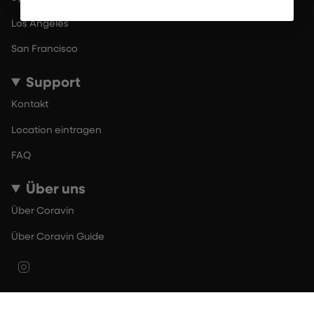
Los Angeles
San Francisco
Support
Kontakt
Location eintragen
FAQ
Über uns
Über Coravin
Über Coravin Guide
Instagram
© By The Glass 2026
Nutzungsbedingungen
Datenschutzerklärung