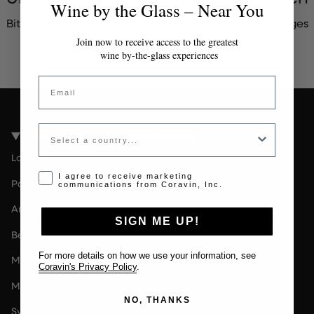
Wine by the Glass – Near You
Bitte kontaktieren Sie den Administrator für ein gültiges
Token.
Join now to receive access to the greatest
wine by-the-glass experiences
Email
Country
Coravin Guide Standorte
London
Opt-in disclaimer
I agree to receive marketing
Paris
communications from Coravin, Inc.
Amsterdam
SIGN ME UP!
Berlin
For more details on how we use your information, see
Milan
Coravin's Privacy Policy
.
Melbourne
NO, THANKS
Sydney