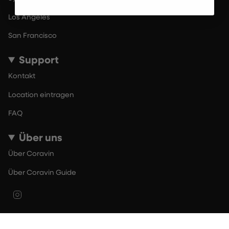
Los Angeles
San Francisco
Support
Kontakt
Location eintragen
FAQ
Über uns
Über Coravin
Über Coravin Guide
Instagram
© By The Glass 2026
Nutzungsbedingungen
Datenschutzerklärung