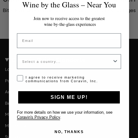
Wine by the Glass – Near You
Bitte kontaktieren Sie den Administrator für ein gültiges
Token.
Join now to receive access to the greatest
wine by-the-glass experiences
Email
Country
Coravin Guide Standorte
London
Opt-in disclaimer
I agree to receive marketing
Paris
communications from Coravin, Inc.
Amsterdam
SIGN ME UP!
Berlin
For more details on how we use your information, see
Milan
Coravin's Privacy Policy
.
Melbourne
NO, THANKS
Sydney