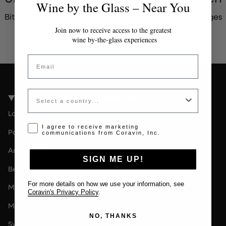
Wine by the Glass – Near You
Bitte kontaktieren Sie den Administrator für ein gültiges
Token.
Join now to receive access to the greatest
wine by-the-glass experiences
Email
Country
Coravin Guide Standorte
London
Opt-in disclaimer
I agree to receive marketing
Paris
communications from Coravin, Inc.
Amsterdam
SIGN ME UP!
Berlin
For more details on how we use your information, see
Milan
Coravin's Privacy Policy
.
Melbourne
NO, THANKS
Sydney