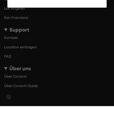
Los Angeles
San Francisco
Support
Kontakt
Location eintragen
FAQ
Über uns
Über Coravin
Über Coravin Guide
Instagram
© By The Glass 2026
Nutzungsbedingungen
Datenschutzerklärung