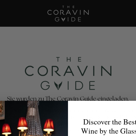
Sie wurden zu The Coravin Guide eingeladen.
avin Guide präsentiert Weinprogramme mit Ausschank im
estaurants, Bars, Hotels und Privatclubs, die die Vielfalt u
Discover the Bes
eckung von Wein zelebrieren – damit Weinliebhaber für 
Wine by the Glas
Anlass das perfekte Glas finden.