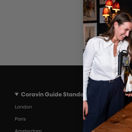
Ungül
Bi
Coravin Guide Standorte
London
Paris
Amsterdam