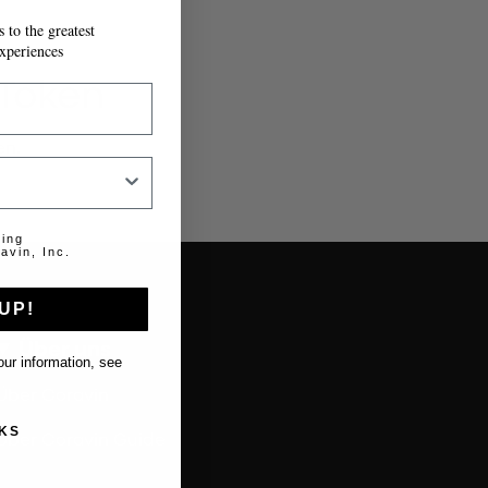
 to the greatest
xperiences
 Token
en.
ting
avin, Inc.
UP!
Über uns
ur information, see
Über Coravin
KS
Über Coravin Guide