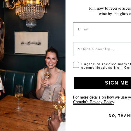
Join now to receive access
~10 MINUTEN
IHRE EINGABEN WERDEN AUTOMATISCH GESPEICHERT.
wine by-the-glass e
tiges oder abgelaufenes
Email
tte kontaktieren Sie den Administrator für ein gültiges Tok
Country
Opt-in disclaimer
I agree to receive marke
communications from Cor
SIGN ME 
Support
For more details on how we use yo
Coravin's Privacy Policy
.
Kontakt
NO, THAN
Location eintragen
FAQ