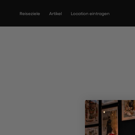
Zum
Inhalt
Reiseziele
Artikel
Location eintragen
springen
The Cor
R
Entd