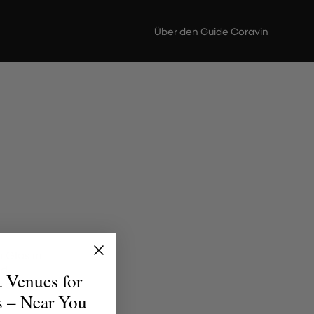
Über den Guide Coravin
 Glas in
nd
t Venues for
jeden
s – Near You