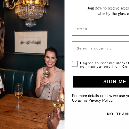
Join now to receive access
~10 MINUTEN
IHRE EINGABEN WERDEN AUTOMATISCH GESPEICHERT.
wine by-the-glass e
tiges oder abgelaufenes
Email
tte kontaktieren Sie den Administrator für ein gültiges Tok
Country
Opt-in disclaimer
I agree to receive marke
communications from Cor
SIGN ME 
Support
For more details on how we use yo
Coravin's Privacy Policy
.
Kontakt
NO, THAN
Location eintragen
FAQ