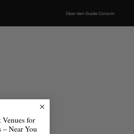
Über den Guide Coravin
 Glas in
nd
t Venues for
jeden
s – Near You