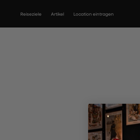
Zum
Inhalt
Reiseziele
Artikel
Location eintragen
springen
The Cor
R
Entd