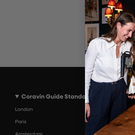
Ungül
Bi
Coravin Guide Standorte
London
Paris
Amsterdam