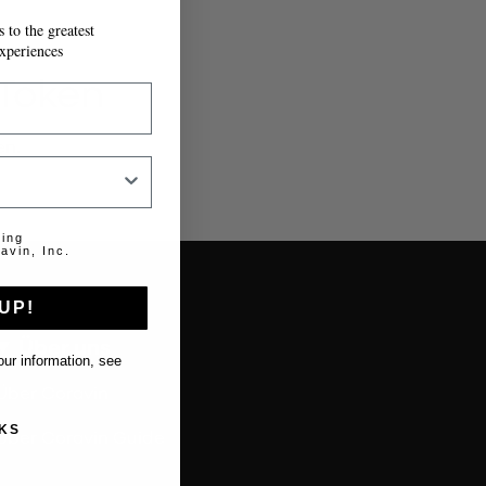
 to the greatest
xperiences
 Token
en.
ting
avin, Inc.
UP!
Über uns
ur information, see
Über Coravin
KS
Über Coravin Guide