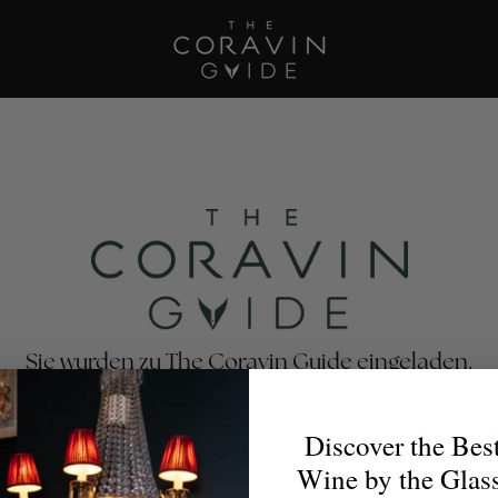
Sie wurden zu The Coravin Guide eingeladen.
avin Guide präsentiert Weinprogramme mit Ausschank im
estaurants, Bars, Hotels und Privatclubs, die die Vielfalt u
Discover the Bes
eckung von Wein zelebrieren – damit Weinliebhaber für 
Wine by the Glas
Anlass das perfekte Glas finden.