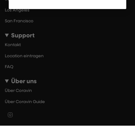
Los Angeles
San Francisco
Support
Kontakt
Location eintragen
FAQ
Über uns
Über Coravin
Über Coravin Guide
Instagram
© By The Glass 2026
Nutzungsbedingungen
Datenschutzerklärung