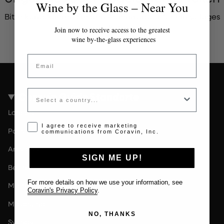
Wine by the Glass – Near You
Bitte kontaktieren Sie den Administrator für ein gültiges
Token.
Join now to receive access to the greatest
wine by-the-glass experiences
Email
Country
Coravin Guide Standorte
London
Opt-in disclaimer
I agree to receive marketing
Paris
communications from Coravin, Inc.
Amsterdam
SIGN ME UP!
Berlin
For more details on how we use your information, see
Milan
Coravin's Privacy Policy
.
Melbourne
NO, THANKS
Sydney