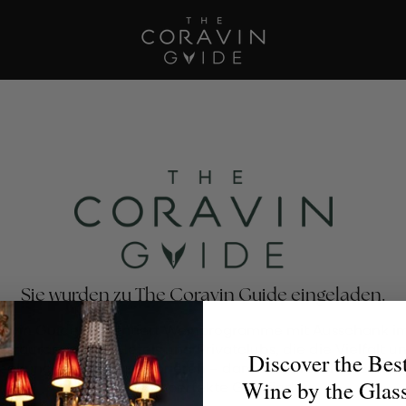
Sie wurden zu The Coravin Guide eingeladen.
avin Guide präsentiert Weinprogramme mit Ausschank im
estaurants, Bars, Hotels und Privatclubs, die die Vielfalt u
Discover the Bes
eckung von Wein zelebrieren – damit Weinliebhaber für 
Wine by the Glas
Anlass das perfekte Glas finden.