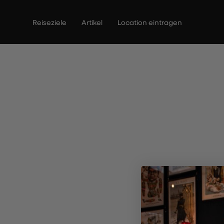
Zum
Inhalt
Reiseziele
Artikel
Location eintragen
springen
The Cor
R
Entd