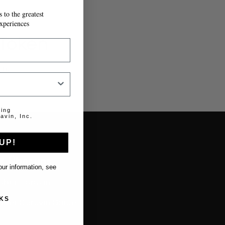
 to the greatest
xperiences
 Token
en.
ting
avin, Inc.
UP!
Über uns
ur information, see
Über Coravin
KS
Über Coravin Guide