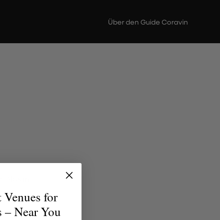
Über den Guide Coravin
 Glas in
nd
t Venues for
jeden
s – Near You