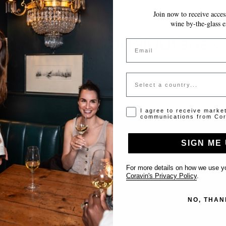
Join now to receive access
~10 MINUTEN
IHRE EINGABEN WERDEN AUTOMATISCH GESPEICHERT.
wine by-the-glass e
tiges oder abgelaufenes
Email
tte kontaktieren Sie den Administrator für ein gültiges Tok
Country
Opt-in disclaimer
I agree to receive marke
communications from Cor
SIGN ME 
Support
For more details on how we use yo
Coravin's Privacy Policy
.
Kontakt
NO, THAN
Location eintragen
FAQ