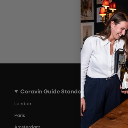
Ungül
Bi
Coravin Guide Standorte
London
Paris
Amsterdam