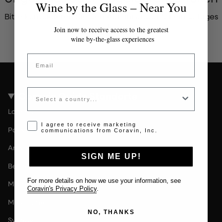
Wine by the Glass – Near You
Bitte kontaktieren Sie den Administrator für ein gültiges
Token.
Join now to receive access to the greatest
wine by-the-glass experiences
Email
Country
Coravin Guide Standorte
London
Opt-in disclaimer
I agree to receive marketing
Paris
communications from Coravin, Inc.
Amsterdam
SIGN ME UP!
Berlin
For more details on how we use your information, see
Milan
Coravin's Privacy Policy
.
Melbourne
NO, THANKS
Sydney