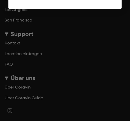
Los Angeles
San Francisco
Support
Kontakt
Location eintragen
FAQ
Über uns
Über Coravin
Über Coravin Guide
Instagram
© By The Glass 2026
Nutzungsbedingungen
Datenschutzerklärung