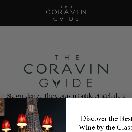
Sie wurden zu The Coravin Guide eingeladen.
avin Guide präsentiert Weinprogramme mit Ausschank im
estaurants, Bars, Hotels und Privatclubs, die die Vielfalt u
Discover the Bes
eckung von Wein zelebrieren – damit Weinliebhaber für 
Wine by the Glas
Anlass das perfekte Glas finden.