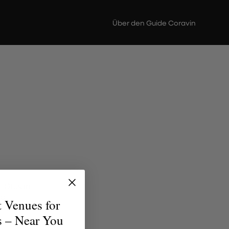
Über den Guide Coravin
 Glas in
nd
t Venues for
jeden
s – Near You