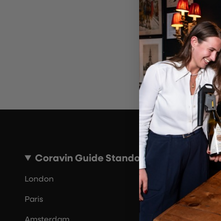
Ungül
Bi
Coravin Guide Standorte
London
Paris
Amsterdam