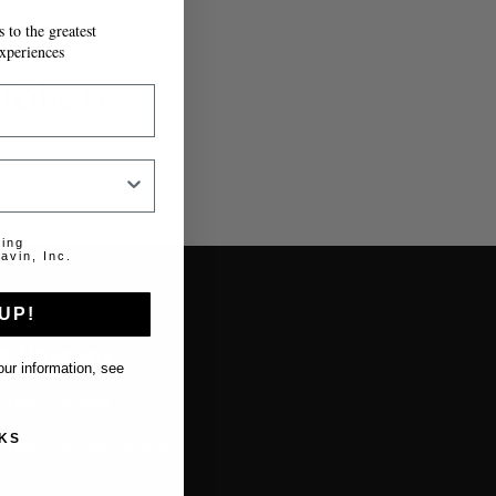
 to the greatest
xperiences
 Token
en.
ting
avin, Inc.
UP!
Über uns
ur information, see
Über Coravin
KS
Über Coravin Guide