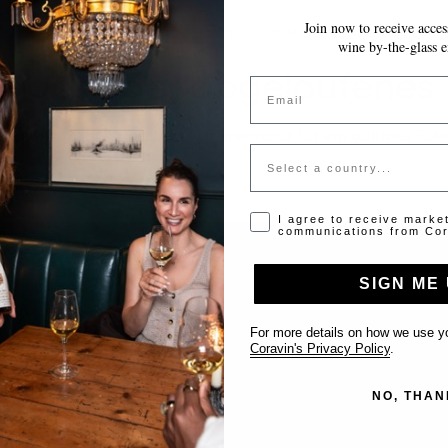
Join now to receive access
~10 MINUTEN
IHRE EINGABEN WERDEN AUTOMATISCH GESPEICHERT.
wine by-the-glass e
tiges oder abgelaufenes
Email
tte kontaktieren Sie den Administrator für ein gültiges Tok
Country
Opt-in disclaimer
I agree to receive marke
communications from Cor
SIGN ME 
Support
For more details on how we use yo
Coravin's Privacy Policy
.
Kontakt
NO, THAN
Location eintragen
FAQ