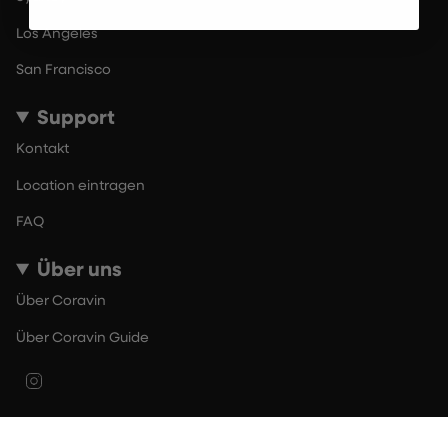
Los Angeles
San Francisco
Support
Kontakt
Location eintragen
FAQ
Über uns
Über Coravin
Über Coravin Guide
Instagram
© By The Glass 2026
Nutzungsbedingungen
Datenschutzerklärung