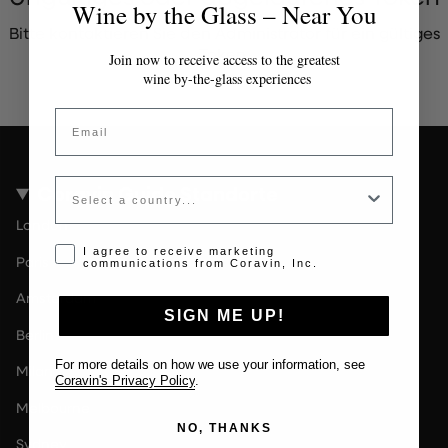
Wine by the Glass – Near You
Bitte kontaktieren Sie den Administrator für ein gültiges
Token.
Join now to receive access to the greatest
wine by-the-glass experiences
Email
Country
Coravin Guide Standorte
London
Opt-in disclaimer
I agree to receive marketing
Paris
communications from Coravin, Inc.
Amsterdam
SIGN ME UP!
Berlin
For more details on how we use your information, see
Milan
Coravin's Privacy Policy
.
Melbourne
NO, THANKS
Sydney