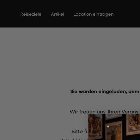
Zum
Inhalt
Reiseziele
Artikel
Location eintragen
springen
Sie wurden eingeladen, dem 
Wir freuen uns, Ihren Veran
Bitte füllen Sie das untens