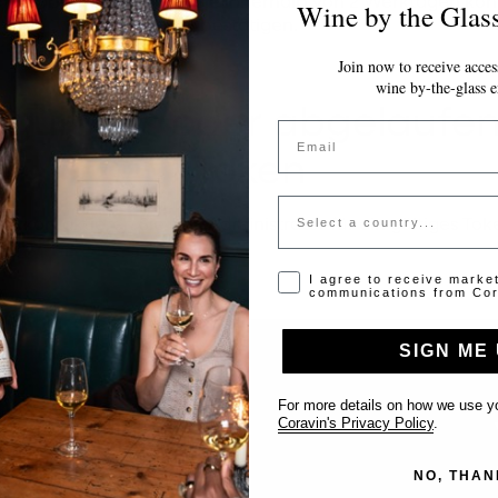
icht haben, werden wir Sie innerhalb von 2 Werktagen kont
Wine by the Glas
bestätigen.
Join now to receive access
wine by-the-glass e
gültiges oder abgelaufe
Email
Token
Country
tte kontaktieren Sie den Administrator für ein gültiges Tok
Opt-in disclaimer
I agree to receive marke
communications from Cor
SIGN ME 
For more details on how we use yo
Support
Coravin's Privacy Policy
.
Kontakt
NO, THAN