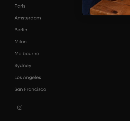
Paris
Amsterdam
Berlin
Milan
Melbourne
Sydney
Los Angeles
San Francisco
Instagram