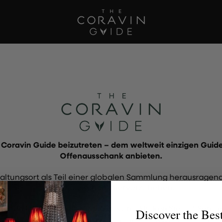
Coravin Guide beizutreten – dem weltweit einzigen Guide 
Offenausschank anbieten.
staltungsort als Teil einer globalen Sammlung herausrag
Offenausschank hervorzuheben.
tehende Formular vollständig aus und klicken Sie auf Sende
Discover the Bes