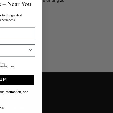
aktieren, um Ihre Einreichung zu
s – Near You
 to the greatest
xperiences
nes
en.
ting
avin, Inc.
UP!
ur information, see
Über uns
Über Coravin
KS