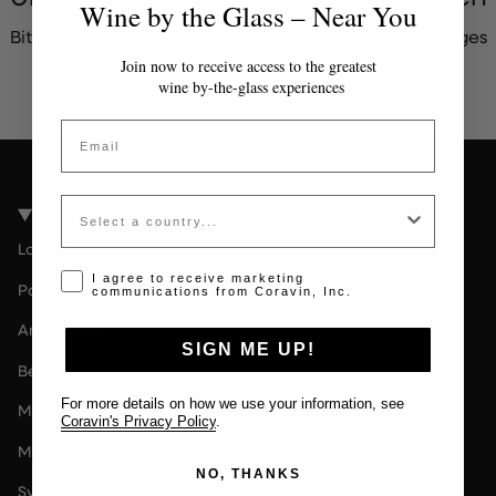
Wine by the Glass – Near You
Bitte kontaktieren Sie den Administrator für ein gültiges
Token.
Join now to receive access to the greatest
wine by-the-glass experiences
Email
Country
Coravin Guide Standorte
London
Opt-in disclaimer
I agree to receive marketing
Paris
communications from Coravin, Inc.
Amsterdam
SIGN ME UP!
Berlin
For more details on how we use your information, see
Milan
Coravin's Privacy Policy
.
Melbourne
NO, THANKS
Sydney