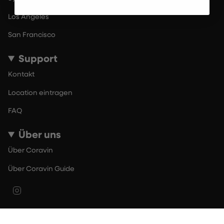
Los Angeles
San Francisco
Support
Kontakt
Location eintragen
FAQ
Über uns
Über Coravin
Über Coravin Guide
Instagram
© By The Glass 2026
Nutzungsbedingungen
Datenschutzerklärung