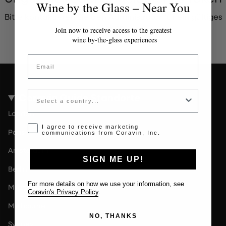
Wine by the Glass – Near You
Bitte kontaktieren Sie den Administrator für ein gültiges
Token.
Join now to receive access to the greatest
wine by-the-glass experiences
Email
Country
Coravin Guide Standorte
London
Opt-in disclaimer
I agree to receive marketing
Paris
communications from Coravin, Inc.
Amsterdam
SIGN ME UP!
Berlin
For more details on how we use your information, see
Milan
Coravin's Privacy Policy
.
Melbourne
NO, THANKS
Sydney