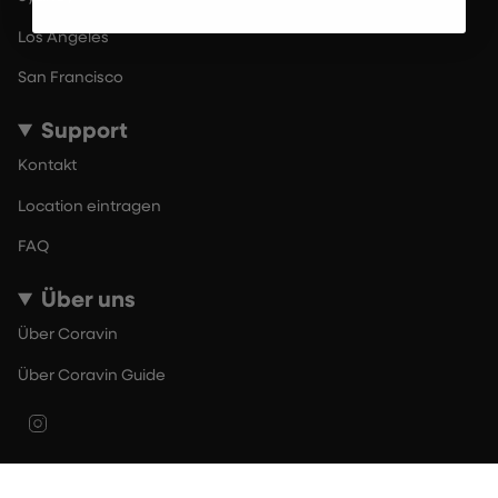
Los Angeles
San Francisco
Support
Kontakt
Location eintragen
FAQ
Über uns
Über Coravin
Über Coravin Guide
Instagram
© By The Glass 2026
Nutzungsbedingungen
Datenschutzerklärung