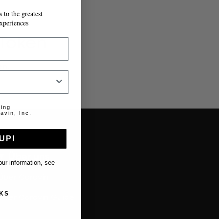
 to the greatest
xperiences
 Token
en.
ting
avin, Inc.
UP!
Über uns
ur information, see
Über Coravin
KS
Über Coravin Guide