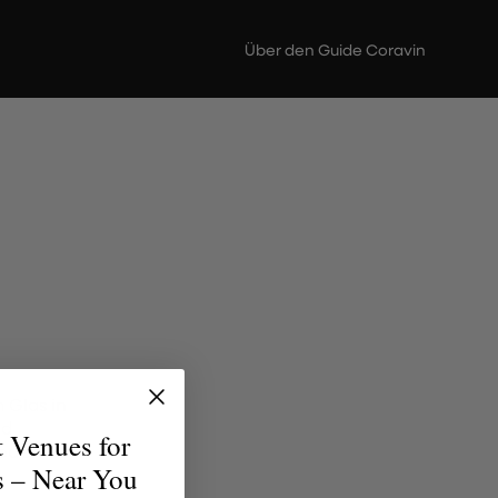
Über den Guide Coravin
 Glas in
nd
t Venues for
jeden
s – Near You