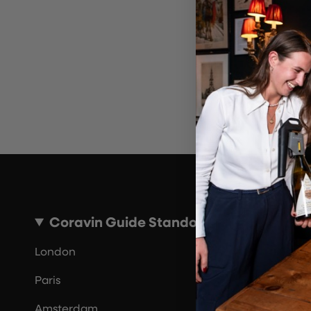
Ungül
Bi
Coravin Guide Standorte
London
Paris
Amsterdam