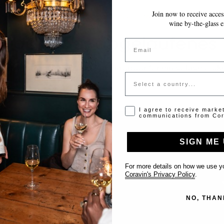
Join now to receive access
~10 MINUTEN
IHRE EINGABEN WERDEN AUTOMATISCH GESPEICHERT.
wine by-the-glass e
tiges oder abgelaufenes
Email
tte kontaktieren Sie den Administrator für ein gültiges Tok
Country
Opt-in disclaimer
I agree to receive marke
communications from Cor
SIGN ME 
Support
For more details on how we use yo
Coravin's Privacy Policy
.
Kontakt
NO, THAN
Location eintragen
FAQ