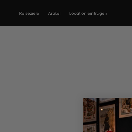
Zum
Inhalt
Reiseziele
Artikel
Location eintragen
springen
The Cor
R
Entd