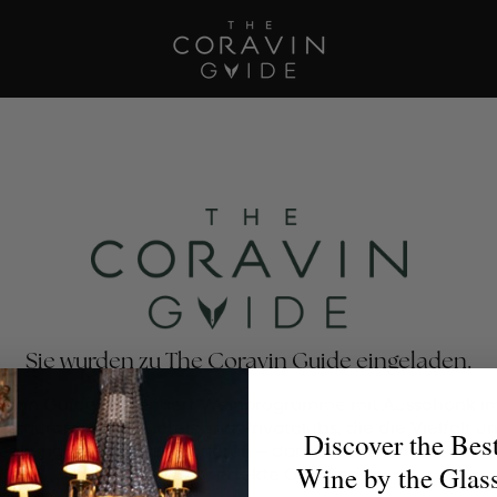
Sie wurden zu The Coravin Guide eingeladen.
avin Guide präsentiert Weinprogramme mit Ausschank im
estaurants, Bars, Hotels und Privatclubs, die die Vielfalt u
Discover the Bes
eckung von Wein zelebrieren – damit Weinliebhaber für 
Wine by the Glas
Anlass das perfekte Glas finden.