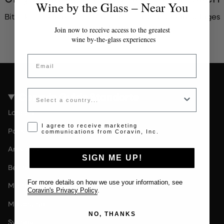
Wine by the Glass – Near You
Bitte kontaktieren Sie den Administrator für ein gültiges
Token.
Join now to receive access to the greatest
wine by-the-glass experiences
Email
Country
Coravin Guide Standorte
London
Opt-in disclaimer
I agree to receive marketing
Paris
communications from Coravin, Inc.
Amsterdam
SIGN ME UP!
Berlin
For more details on how we use your information, see
Milan
Coravin's Privacy Policy
.
Melbourne
NO, THANKS
Sydney