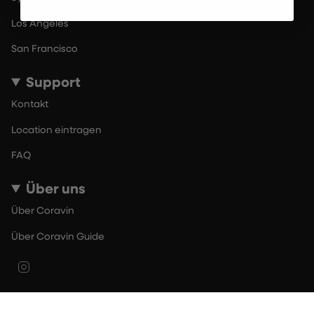
Los Angeles
San Francisco
Support
Kontakt
Location eintragen
FAQ
Über uns
Über Coravin
Über Coravin Guide
Instagram
© By The Glass 2026
Nutzungsbedingungen
Datenschutzerklärung