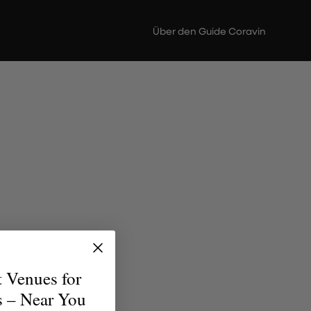
Über den Guide Coravin
 Glas in
nd
t Venues for
jeden
s – Near You