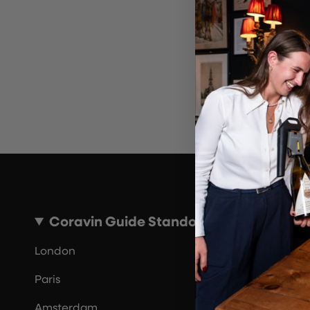
Ungül
Bi
Coravin Guide Standorte
London
Paris
Amsterdam