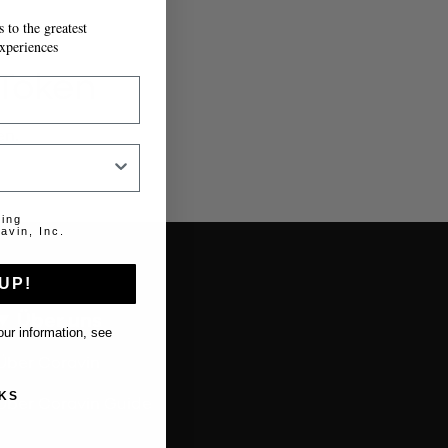
 to the greatest
xperiences
 Token
en.
ting
avin, Inc.
UP!
Über uns
ur information, see
Über Coravin
KS
Über Coravin Guide