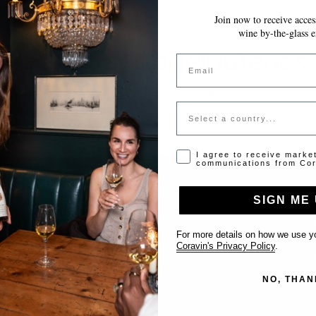
Join now to receive access
~10 MINUTEN
IHRE EINGABEN WERDEN AUTOMATISCH GESPEICHERT.
wine by-the-glass e
tiges oder abgelaufenes
Email
tte kontaktieren Sie den Administrator für ein gültiges Tok
Country
Opt-in disclaimer
I agree to receive marke
communications from Cor
SIGN ME 
Support
For more details on how we use yo
Coravin's Privacy Policy
.
Kontakt
NO, THAN
Location eintragen
FAQ