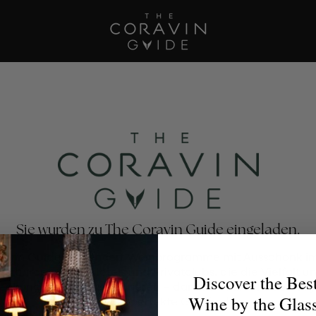
Sie wurden zu The Coravin Guide eingeladen.
avin Guide präsentiert Weinprogramme mit Ausschank im
estaurants, Bars, Hotels und Privatclubs, die die Vielfalt u
Discover the Bes
eckung von Wein zelebrieren – damit Weinliebhaber für 
Wine by the Glas
Anlass das perfekte Glas finden.