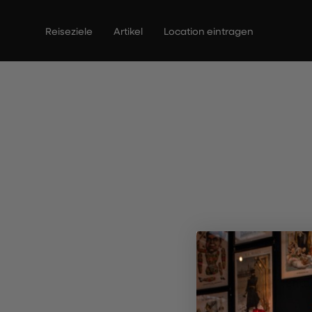
Zum
Inhalt
Reiseziele
Artikel
Location eintragen
springen
The Cor
R
Entd