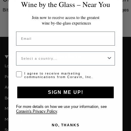
Wine by the Glass – Near You
Bitte kontaktieren Sie den Administrator für ein gültiges
Token.
Join now to receive access to the greatest
wine by-the-glass experiences
Email
Country
Coravin Guide Standorte
London
Opt-in disclaimer
I agree to receive marketing
Paris
communications from Coravin, Inc.
Amsterdam
SIGN ME UP!
Berlin
For more details on how we use your information, see
Milan
Coravin's Privacy Policy
.
Melbourne
NO, THANKS
Sydney