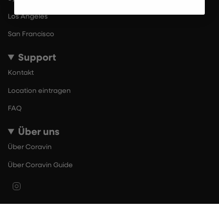
Los Angeles
San Francisco
Support
Kontakt
Location eintragen
FAQ
Über uns
Über Coravin
Über Coravin Guide
Instagram
© By The Glass 2026
Nutzungsbedingungen
Datenschutzerklärung