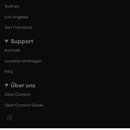
Sydney
Los Angeles
San Francisco
Support
Kontakt
Location eintragen
FAQ
Über uns
Über Coravin
Über Coravin Guide
Instagram