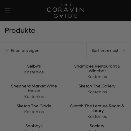
Zum
Inhalt
springen
Produkte
Sortieren
Filter anzeigen
Sortieren nach
nach
Selby's
Shambles Restaurant &
Winebar
Kostenlos
Kostenlos
Shepherd Market Wine
Sketch The Gallery
House
Kostenlos
Kostenlos
Sketch The Glade
Sketch The Lecture Room &
Library
Kostenlos
Kostenlos
Snobbys
Society