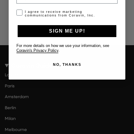
Kostenlos
Opt-in disclaimer
I agree to receive marketing
…
…
1
14
15
16
17
18
20
communications from Coravin, Inc.
SIGN ME UP!
For more details on how we use your information, see
Coravin's Privacy Policy
.
Coravin Guide Standorte
NO, THANKS
London
Paris
Amsterdam
Berlin
Milan
Melbourne