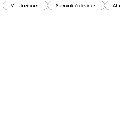
Valutazione
Specialità di vino
Atmos