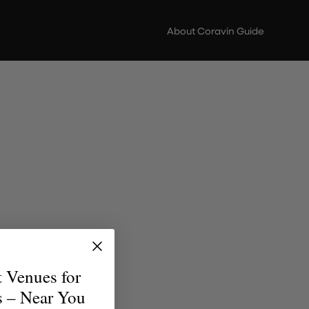
About Coravin Guide
ere di
scoperta
t Venues for
erfetto
s – Near You