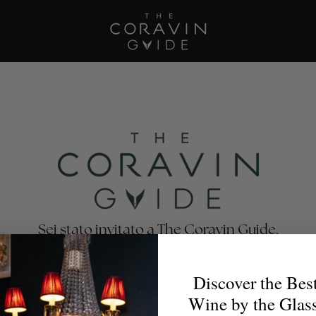
Sei stato invitato a The Coravin Guide.
oravin Guide mette in risalto i programmi di vino al bicchi
nti, bar, hotel e club privati che celebrano la varietà e la 
Discover the Bes
no, affinché gli amanti del vino possano trovare il calice p
Wine by the Glas
per ogni occasione.