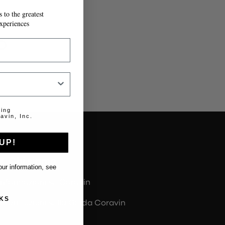
 to the greatest
IL MODULO.
xperiences
o
.
ting
avin, Inc.
UP!
Chi siamo
ur information, see
Informazioni su Coravin
KS
Informazioni sulla Guida Coravin