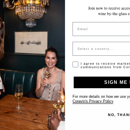
Join now to receive access
LE MODIFICHE VENGONO SALVATE AUTOMATICAMENTE MENTRE COMPILI 
wine by-the-glass e
Token non valido o scadut
Email
Si prega di contattare l'amministratore per un token valido
Country
Opt-in disclaimer
I agree to receive marke
communications from Cor
SIGN ME 
Supporto
For more details on how we use yo
Coravin's Privacy Policy
.
Contattaci
NO, THAN
Inserisci il tuo locale
FAQ’s