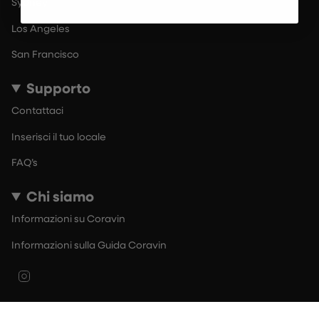
Sydney
Los Angeles
San Francisco
Supporto
Contattaci
Inserisci il tuo locale
FAQ’s
Chi siamo
Informazioni su Coravin
Informazioni sulla Guida Coravin
Instagram