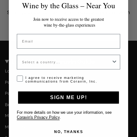
Token non valido o scaduto
Wine by the Glass – Near You
Si prega di contattare l'amministratore per un token
valido.
Join now to receive access to the greatest
wine by-the-glass experiences
Email
Country
Località della Coravin Guide
Londra
Opt-in disclaimer
I agree to receive marketing
Paris
communications from Coravin, Inc.
Paesi Bassi
SIGN ME UP!
Berlin
For more details on how we use your information, see
Milano
Coravin's Privacy Policy
.
Melbourne
NO, THANKS