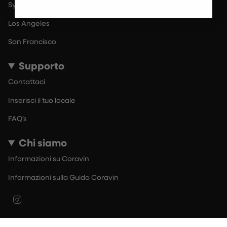
Sydney
Los Angeles
San Francisco
Supporto
Contattaci
Inserisci il tuo locale
FAQ’s
Chi siamo
Informazioni su Coravin
Informazioni sulla Guida Coravin
Instagram