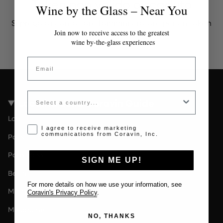
Token non valido o scaduto
Wine by the Glass – Near You
Si prega di contattare l'amministratore per un token
valido.
Join now to receive access to the greatest
wine by-the-glass experiences
Email
Country
Località della Coravin Guide
Londra
Opt-in disclaimer
I agree to receive marketing
communications from Coravin, Inc.
Paris
Paesi Bassi
SIGN ME UP!
Berlin
For more details on how we use your information, see
Milano
Coravin's Privacy Policy
.
Melbourne
NO, THANKS