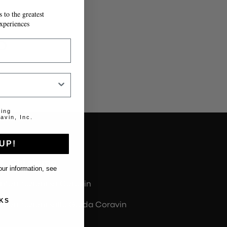
 to the greatest
IL MODULO.
xperiences
o
.
ting
avin, Inc.
UP!
Chi siamo
ur information, see
Informazioni su Coravin
KS
Informazioni sulla Guida Coravin