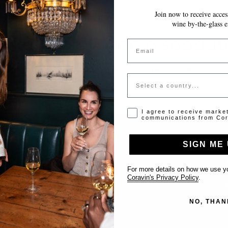
Join now to receive access
LE MODIFICHE VENGONO SALVATE AUTOMATICAMENTE MENTRE COMPILI 
wine by-the-glass e
Token non valido o scadut
Email
Si prega di contattare l'amministratore per un token valido
Country
Opt-in disclaimer
I agree to receive marke
communications from Cor
SIGN ME 
Supporto
For more details on how we use yo
Coravin's Privacy Policy
.
Contattaci
NO, THAN
Inserisci il tuo locale
FAQ’s