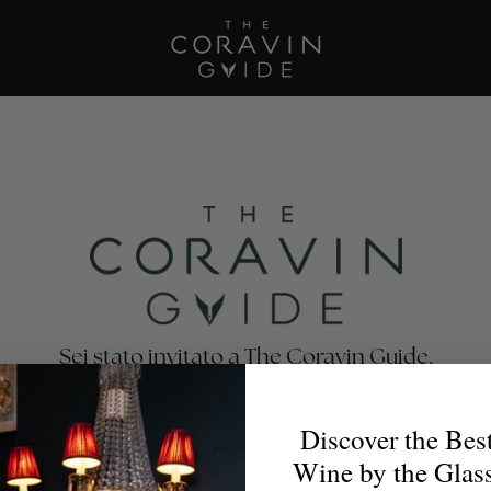
Sei stato invitato a The Coravin Guide.
oravin Guide mette in risalto i programmi di vino al bicchi
nti, bar, hotel e club privati che celebrano la varietà e la 
Discover the Bes
no, affinché gli amanti del vino possano trovare il calice p
Wine by the Glas
per ogni occasione.