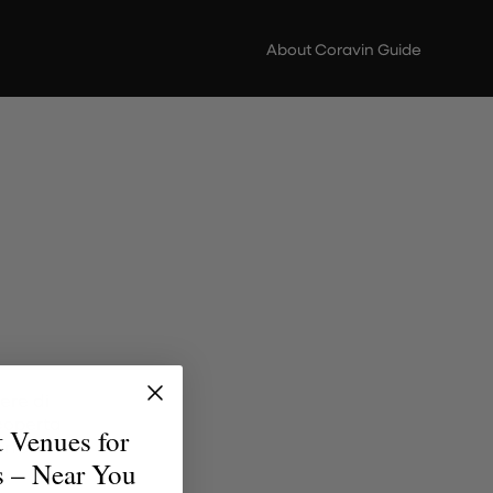
About Coravin Guide
ere di
scoperta
t Venues for
erfetto
s – Near You