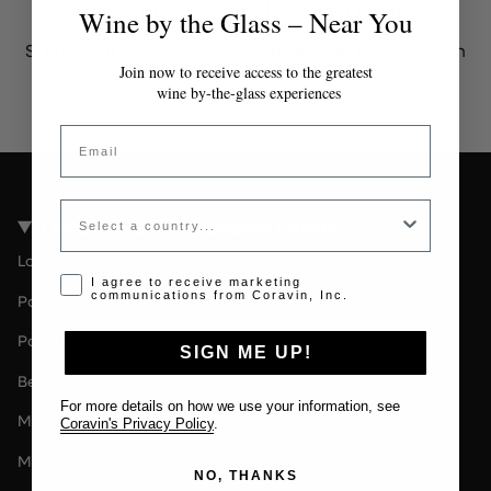
Token non valido o scaduto
Wine by the Glass – Near You
Si prega di contattare l'amministratore per un token
valido.
Join now to receive access to the greatest
wine by-the-glass experiences
Email
Country
Località della Coravin Guide
Londra
Opt-in disclaimer
I agree to receive marketing
communications from Coravin, Inc.
Paris
Paesi Bassi
SIGN ME UP!
Berlin
For more details on how we use your information, see
Milano
Coravin's Privacy Policy
.
Melbourne
NO, THANKS