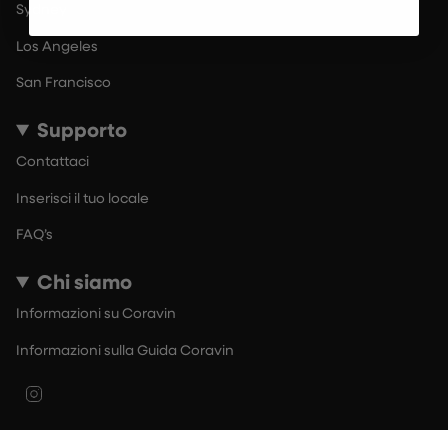
Sydney
Los Angeles
San Francisco
Supporto
Contattaci
Inserisci il tuo locale
FAQ’s
Chi siamo
Informazioni su Coravin
Informazioni sulla Guida Coravin
Instagram