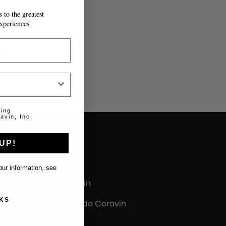
 to the greatest
IL MODULO.
xperiences
o
.
ting
avin, Inc.
UP!
Chi siamo
ur information, see
Informazioni su Coravin
KS
Informazioni sulla Guida Coravin