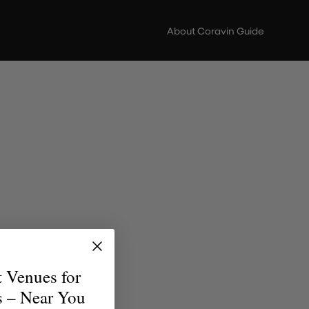
About Coravin Guide
ere di
scoperta
t Venues for
erfetto
s – Near You