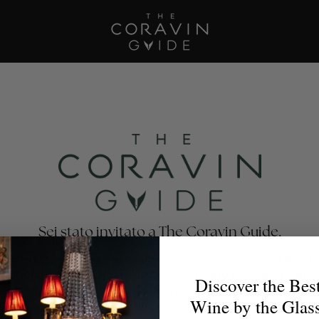
Sei stato invitato a The Coravin Guide.
oravin Guide mette in risalto i programmi di vino al bicchi
nti, bar, hotel e club privati che celebrano la varietà e la 
Discover the Bes
no, affinché gli amanti del vino possano trovare il calice p
Wine by the Glas
per ogni occasione.