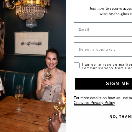
Join now to receive access
LE MODIFICHE VENGONO SALVATE AUTOMATICAMENTE MENTRE COMPILI 
wine by-the-glass e
Token non valido o scadut
Email
Si prega di contattare l'amministratore per un token valido
Country
Opt-in disclaimer
I agree to receive marke
communications from Cor
SIGN ME 
Supporto
For more details on how we use yo
Coravin's Privacy Policy
.
Contattaci
NO, THAN
Inserisci il tuo locale
FAQ’s