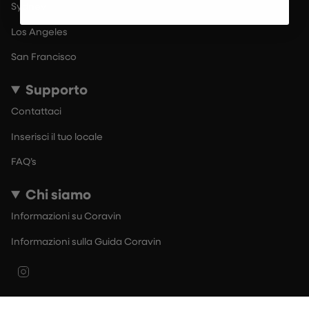
Sydney
Los Angeles
San Francisco
Supporto
Contattaci
Inserisci il tuo locale
FAQ’s
Chi siamo
Informazioni su Coravin
Informazioni sulla Guida Coravin
Instagram