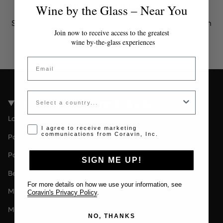
Token non valido o scaduto
Wine by the Glass – Near You
Si prega di contattare l'amministratore per un token
valido.
Join now to receive access to the greatest
wine by-the-glass experiences
Email
Country
Località della Coravin Guide
Londra
Opt-in disclaimer
I agree to receive marketing
communications from Coravin, Inc.
Paris
Paesi Bassi
SIGN ME UP!
Berlin
For more details on how we use your information, see
Milano
Coravin's Privacy Policy
.
Melbourne
NO, THANKS