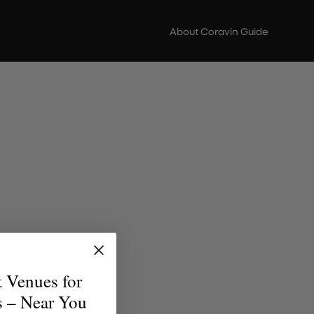
About Coravin Guide
ere di
scoperta
t Venues for
erfetto
s – Near You