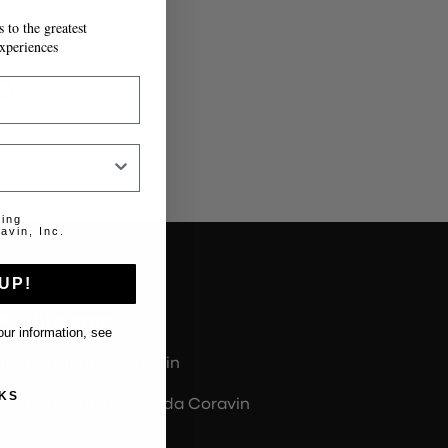
 to the greatest
IL MODULO.
xperiences
o
.
ting
avin, Inc.
UP!
Chi siamo
ur information, see
Informazioni su Coravin
KS
Informazioni sulla Guida Coravin