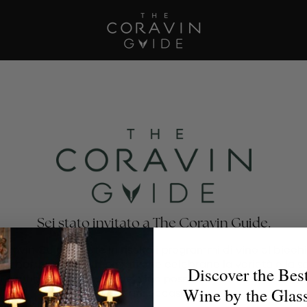
Sei stato invitato a The Coravin Guide.
oravin Guide mette in risalto i programmi di vino al bicchi
nti, bar, hotel e club privati che celebrano la varietà e la 
Discover the Bes
no, affinché gli amanti del vino possano trovare il calice p
Wine by the Glas
per ogni occasione.