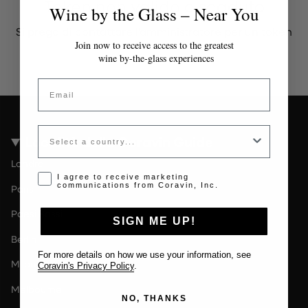
Token non valido o scaduto
Wine by the Glass – Near You
Si prega di contattare l'amministratore per un token
valido.
Join now to receive access to the greatest
wine by-the-glass experiences
Email
Country
Località della Coravin Guide
Londra
Opt-in disclaimer
I agree to receive marketing
communications from Coravin, Inc.
Paris
Paesi Bassi
SIGN ME UP!
Berlin
For more details on how we use your information, see
Milano
Coravin's Privacy Policy
.
Melbourne
NO, THANKS