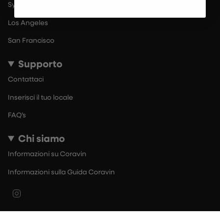
Sydney
Los Angeles
San Francisco
Supporto
Contattaci
Inserisci il tuo locale
FAQ’s
Chi siamo
Informazioni su Coravin
Informazioni sulla Guida Coravin
Instagram