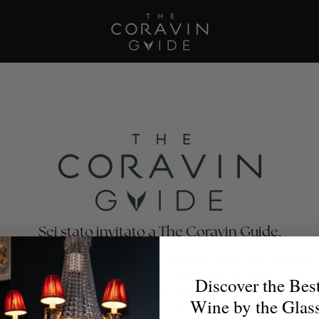
Sei stato invitato a The Coravin Guide.
oravin Guide mette in risalto i programmi di vino al bicchi
nti, bar, hotel e club privati che celebrano la varietà e la 
Discover the Bes
no, affinché gli amanti del vino possano trovare il calice p
Wine by the Glas
per ogni occasione.