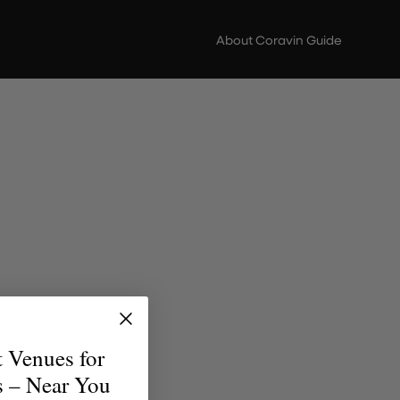
About Coravin Guide
ere di
scoperta
t Venues for
erfetto
s – Near You