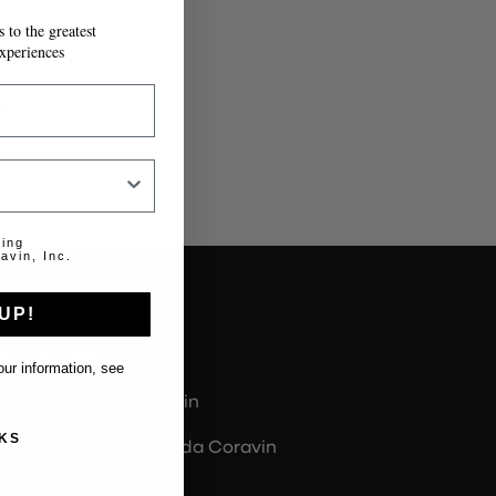
 to the greatest
IL MODULO.
xperiences
o
.
ting
avin, Inc.
UP!
Chi siamo
ur information, see
Informazioni su Coravin
KS
Informazioni sulla Guida Coravin