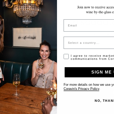
Join now to receive access
LE MODIFICHE VENGONO SALVATE AUTOMATICAMENTE MENTRE COMPILI 
wine by-the-glass e
Token non valido o scadut
Email
Si prega di contattare l'amministratore per un token valido
Country
Opt-in disclaimer
I agree to receive marke
communications from Cor
SIGN ME 
Supporto
For more details on how we use yo
Coravin's Privacy Policy
.
Contattaci
NO, THAN
Inserisci il tuo locale
FAQ’s