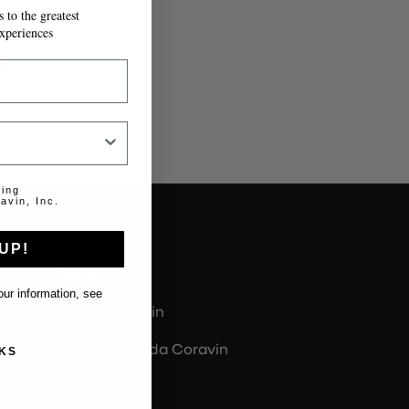
 to the greatest
xperiences
o
.
ting
avin, Inc.
UP!
Chi siamo
ur information, see
Informazioni su Coravin
Informazioni sulla Guida Coravin
KS