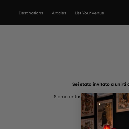
Vai
al
Destinations
Articles
List Your Venue
contenuto
Sei stato invitato a unirt
Siamo entusiasti di mettere in evi
Compil
Dopo aver inviato il m