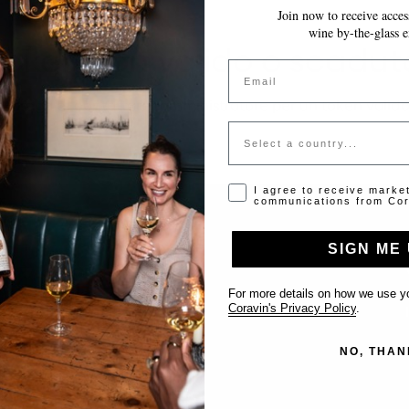
Join now to receive access
wine by-the-glass e
Token non valido o scadut
Email
Si prega di contattare l'amministratore per un token valido
Country
Opt-in disclaimer
I agree to receive marke
communications from Cor
SIGN ME 
Supporto
For more details on how we use yo
Contattaci
Coravin's Privacy Policy
.
Inserisci il tuo locale
NO, THAN
FAQ’s