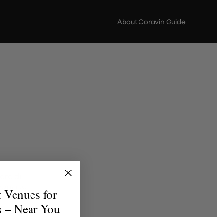
About Coravin Guide
ere di
scoperta
t Venues for
erfetto
s – Near You