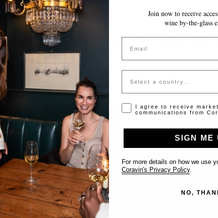
Join now to receive access
LE MODIFICHE VENGONO SALVATE AUTOMATICAMENTE MENTRE COMPILI 
wine by-the-glass e
Token non valido o scadut
Email
Si prega di contattare l'amministratore per un token valido
Country
Opt-in disclaimer
I agree to receive marke
communications from Cor
SIGN ME 
Supporto
For more details on how we use yo
Coravin's Privacy Policy
.
Contattaci
NO, THAN
Inserisci il tuo locale
FAQ’s