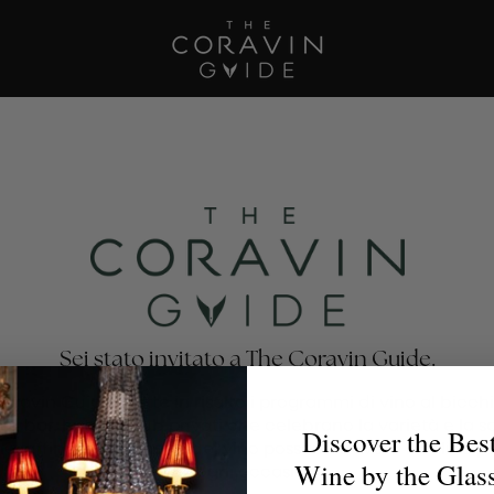
Sei stato invitato a The Coravin Guide.
oravin Guide mette in risalto i programmi di vino al bicchi
nti, bar, hotel e club privati che celebrano la varietà e la 
Discover the Bes
no, affinché gli amanti del vino possano trovare il calice p
Wine by the Glas
per ogni occasione.