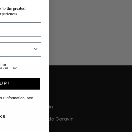
 to the greatest
IL MODULO.
xperiences
o
.
ting
avin, Inc.
UP!
Chi siamo
ur information, see
Informazioni su Coravin
KS
Informazioni sulla Guida Coravin