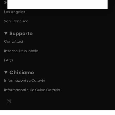
Sydney
Los Angeles
San Francisco
Supporto
Contattaci
Inserisci il tuo locale
FAQ’s
Chi siamo
Informazioni su Coravin
Informazioni sulla Guida Coravin
Instagram