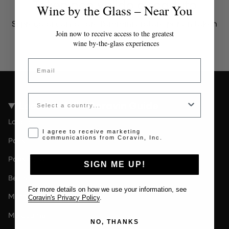
Token non valido o scaduto
Wine by the Glass – Near You
Si prega di contattare l'amministratore per un token
valido.
Join now to receive access to the greatest
wine by-the-glass experiences
Email
Country
Località della Coravin Guide
Londra
Opt-in disclaimer
I agree to receive marketing
communications from Coravin, Inc.
Paris
Paesi Bassi
SIGN ME UP!
Berlin
For more details on how we use your information, see
Milano
Coravin's Privacy Policy
.
Melbourne
NO, THANKS