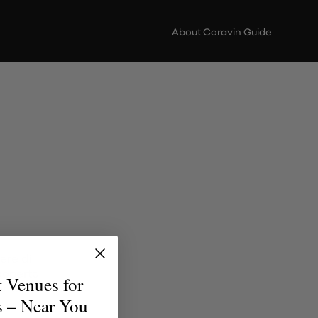
About Coravin Guide
ere di
scoperta
t Venues for
erfetto
s – Near You