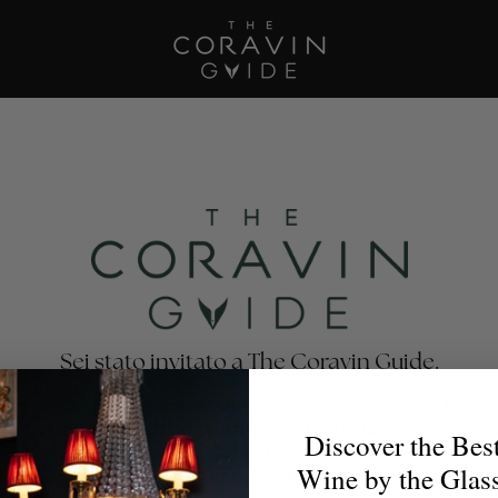
Sei stato invitato a The Coravin Guide.
oravin Guide mette in risalto i programmi di vino al bicchi
nti, bar, hotel e club privati che celebrano la varietà e la 
Discover the Bes
no, affinché gli amanti del vino possano trovare il calice p
Wine by the Glas
per ogni occasione.