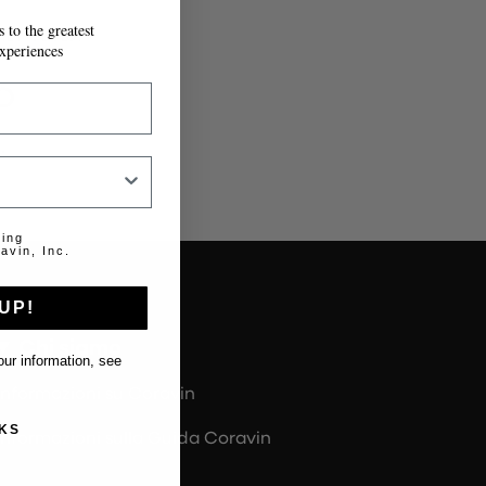
 to the greatest
IL MODULO.
xperiences
o
.
ting
avin, Inc.
UP!
Chi siamo
ur information, see
Informazioni su Coravin
KS
Informazioni sulla Guida Coravin