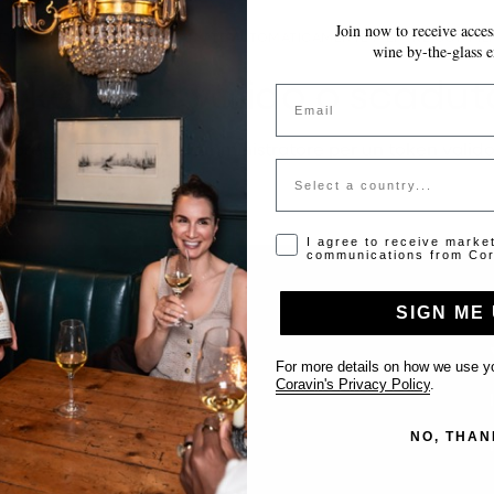
Join now to receive access
LE MODIFICHE VENGONO SALVATE AUTOMATICAMENTE MENTRE COMPILI 
wine by-the-glass e
Token non valido o scadut
Email
Si prega di contattare l'amministratore per un token valido
Country
Opt-in disclaimer
I agree to receive marke
communications from Cor
SIGN ME 
Supporto
For more details on how we use yo
Coravin's Privacy Policy
.
Contattaci
NO, THAN
Inserisci il tuo locale
FAQ’s