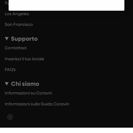
Sydney
Los Angeles
San Francisco
Supporto
Contattaci
Inserisci il tuo locale
FAQ’s
Chi siamo
Informazioni su Coravin
Informazioni sulla Guida Coravin
Instagram