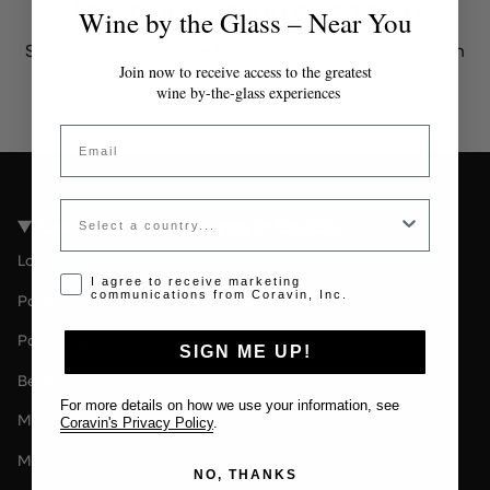
Token non valido o scaduto
Wine by the Glass – Near You
Si prega di contattare l'amministratore per un token
valido.
Join now to receive access to the greatest
wine by-the-glass experiences
Email
Country
Località della Coravin Guide
Londra
Opt-in disclaimer
I agree to receive marketing
communications from Coravin, Inc.
Paris
Paesi Bassi
SIGN ME UP!
Berlin
For more details on how we use your information, see
Milano
Coravin's Privacy Policy
.
Melbourne
NO, THANKS