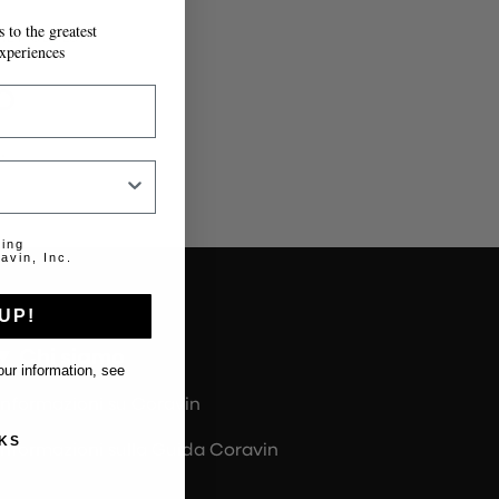
 to the greatest
IL MODULO.
xperiences
o
.
ting
avin, Inc.
UP!
Chi siamo
ur information, see
Informazioni su Coravin
KS
Informazioni sulla Guida Coravin