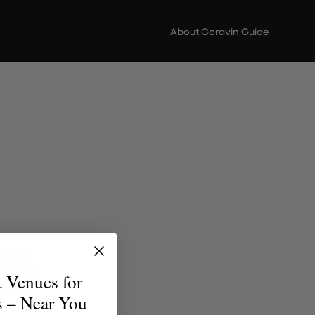
About Coravin Guide
ere di
scoperta
t Venues for
erfetto
s – Near You