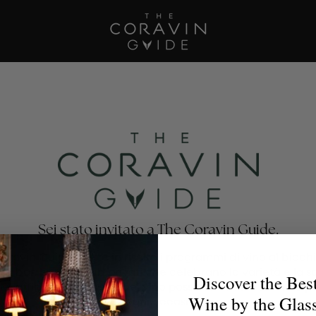
Sei stato invitato a The Coravin Guide.
oravin Guide mette in risalto i programmi di vino al bicchi
nti, bar, hotel e club privati che celebrano la varietà e la 
Discover the Bes
no, affinché gli amanti del vino possano trovare il calice p
Wine by the Glas
per ogni occasione.