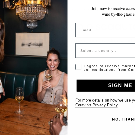
Join now to receive access
LE MODIFICHE VENGONO SALVATE AUTOMATICAMENTE MENTRE COMPILI 
wine by-the-glass e
Token non valido o scadut
Email
Si prega di contattare l'amministratore per un token valido
Country
Opt-in disclaimer
I agree to receive marke
communications from Cor
SIGN ME 
Supporto
For more details on how we use yo
Coravin's Privacy Policy
.
Contattaci
NO, THAN
Inserisci il tuo locale
FAQ’s