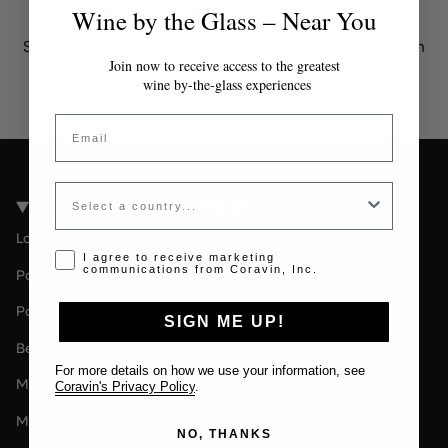
Token non valido o scaduto
Wine by the Glass – Near You
Si prega di contattare l'amministratore per un token
valido.
Join now to receive access to the greatest
wine by-the-glass experiences
Email
Country
Località della Coravin Guide
Londra
Opt-in disclaimer
I agree to receive marketing
communications from Coravin, Inc.
Paris
Paesi Bassi
SIGN ME UP!
Berlin
For more details on how we use your information, see
Milano
Coravin's Privacy Policy
.
Melbourne
NO, THANKS