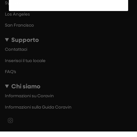
Sydney
Los Angeles
San Francisco
Supporto
Contattaci
Inserisci il tuo locale
FAQ’s
Chi siamo
Informazioni su Coravin
Informazioni sulla Guida Coravin
Instagram