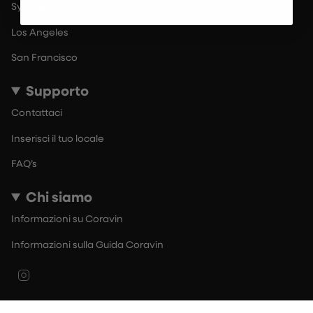
Sydney
Los Angeles
San Francisco
Supporto
Contattaci
Inserisci il tuo locale
FAQ’s
Chi siamo
Informazioni su Coravin
Informazioni sulla Guida Coravin
Instagram