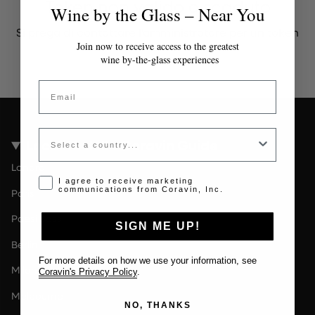
Token non valido o scaduto
Wine by the Glass – Near You
Si prega di contattare l'amministratore per un token
valido.
Join now to receive access to the greatest
wine by-the-glass experiences
Email
Country
Località della Coravin Guide
Londra
Opt-in disclaimer
I agree to receive marketing
communications from Coravin, Inc.
Paris
Paesi Bassi
SIGN ME UP!
Berlin
For more details on how we use your information, see
Milano
Coravin's Privacy Policy
.
Melbourne
NO, THANKS