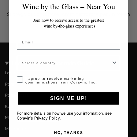
Token non valido o scaduto
Wine by the Glass – Near You
Si prega di contattare l'amministratore per un token
valido.
Join now to receive access to the greatest
wine by-the-glass experiences
Email
Country
Località della Coravin Guide
Londra
Opt-in disclaimer
I agree to receive marketing
communications from Coravin, Inc.
Paris
Paesi Bassi
SIGN ME UP!
Berlin
For more details on how we use your information, see
Milano
Coravin's Privacy Policy
.
Melbourne
NO, THANKS