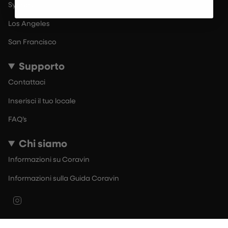
Sydney
Los Angeles
San Francisco
Supporto
Contattaci
Inserisci il tuo locale
FAQ’s
Chi siamo
Informazioni su Coravin
Informazioni sulla Guida Coravin
Instagram