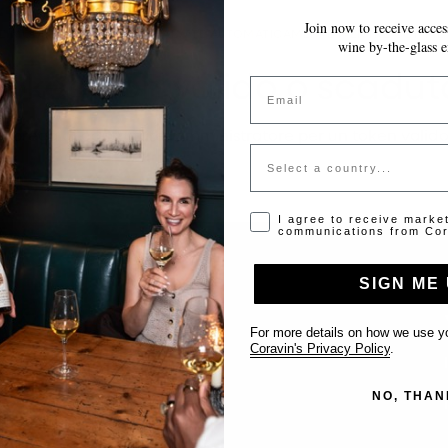
Join now to receive access
LE MODIFICHE VENGONO SALVATE AUTOMATICAMENTE MENTRE COMPILI 
wine by-the-glass e
Token non valido o scadut
Email
Si prega di contattare l'amministratore per un token valido
Country
Opt-in disclaimer
I agree to receive marke
communications from Cor
SIGN ME 
Supporto
For more details on how we use yo
Coravin's Privacy Policy
.
Contattaci
NO, THAN
Inserisci il tuo locale
FAQ’s