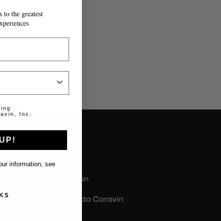
 to the greatest
IL MODULO.
xperiences
o
.
ting
avin, Inc.
UP!
Chi siamo
ur information, see
Informazioni su Coravin
KS
Informazioni sulla Guida Coravin