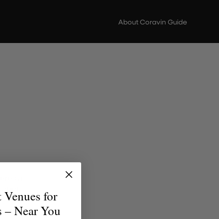
About Coravin Guide
ere di
scoperta
t Venues for
erfetto
s – Near You