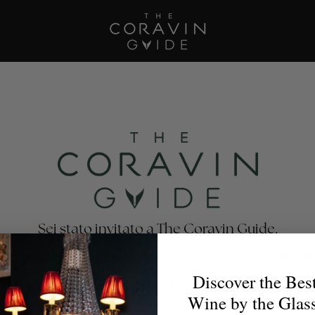
Sei stato invitato a The Coravin Guide.
oravin Guide mette in risalto i programmi di vino al bicchi
nti, bar, hotel e club privati che celebrano la varietà e la 
Discover the Bes
no, affinché gli amanti del vino possano trovare il calice p
Wine by the Glas
per ogni occasione.