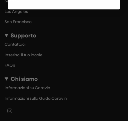
Sydney
Los Angeles
San Francisco
Supporto
Contattaci
Inserisci il tuo locale
FAQ’s
Chi siamo
Informazioni su Coravin
Informazioni sulla Guida Coravin
Instagram