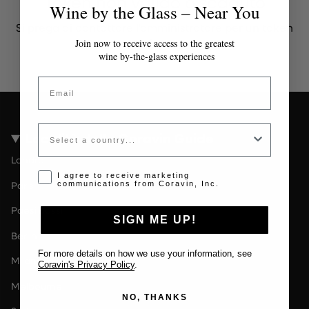
Token non valido o scaduto
Wine by the Glass – Near You
Si prega di contattare l'amministratore per un token
valido.
Join now to receive access to the greatest
wine by-the-glass experiences
Email
Country
Località della Coravin Guide
Londra
Opt-in disclaimer
I agree to receive marketing
Paris
communications from Coravin, Inc.
Paesi Bassi
SIGN ME UP!
Berlin
For more details on how we use your information, see
Milano
Coravin's Privacy Policy
.
Melbourne
NO, THANKS