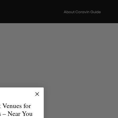
About Coravin Guide
ere di
scoperta
t Venues for
erfetto
s – Near You