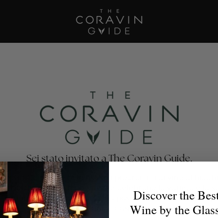
Sei stato invitato a The Coravin Guide.
oravin Guide mette in risalto i programmi di vino al bicchi
nti, bar, hotel e club privati che celebrano la varietà e la 
Discover the Bes
no, affinché gli amanti del vino possano trovare il calice p
Wine by the Glas
per ogni occasione.