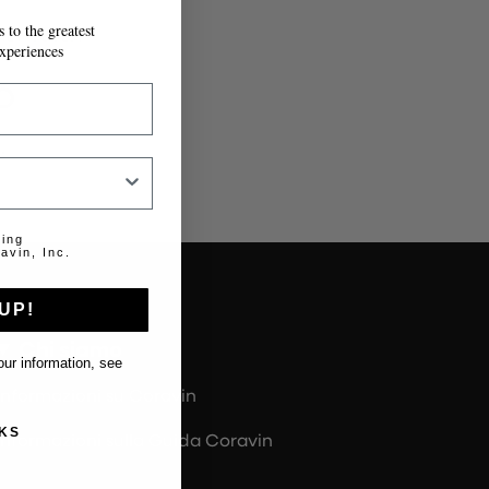
 to the greatest
IL MODULO.
xperiences
o
.
ting
avin, Inc.
UP!
Chi siamo
ur information, see
Informazioni su Coravin
KS
Informazioni sulla Guida Coravin