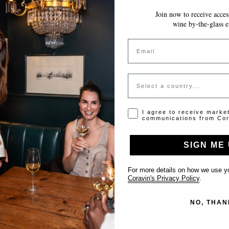
Join now to receive access
LE MODIFICHE VENGONO SALVATE AUTOMATICAMENTE MENTRE COMPILI 
wine by-the-glass e
Token non valido o scadut
Email
Si prega di contattare l'amministratore per un token valido
Country
Opt-in disclaimer
I agree to receive marke
communications from Cor
SIGN ME 
Supporto
For more details on how we use yo
Coravin's Privacy Policy
.
Contattaci
NO, THAN
Inserisci il tuo locale
FAQ’s