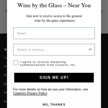
Token non valido o scaduto
Wine by the Glass – Near You
Si prega di contattare l'amministratore per un token
valido.
Join now to receive access to the greatest
wine by-the-glass experiences
Email
Country
Località della Coravin Guide
Londra
Opt-in disclaimer
I agree to receive marketing
communications from Coravin, Inc.
Paris
Paesi Bassi
SIGN ME UP!
Berlin
For more details on how we use your information, see
Milano
Coravin's Privacy Policy
.
Melbourne
NO, THANKS