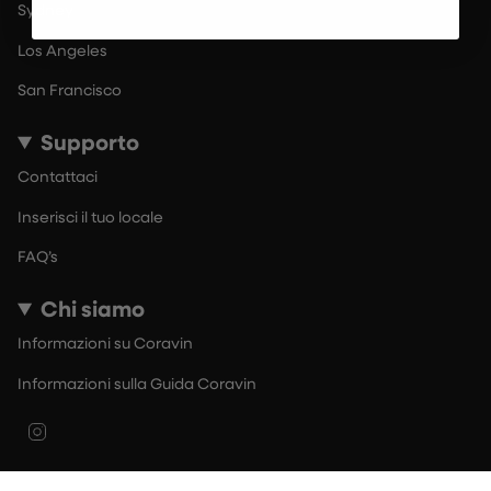
Sydney
Los Angeles
San Francisco
Supporto
Contattaci
Inserisci il tuo locale
FAQ’s
Chi siamo
Informazioni su Coravin
Informazioni sulla Guida Coravin
Instagram