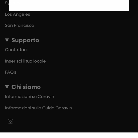
Sydney
Los Angeles
San Francisco
Supporto
Contattaci
Inserisci il tuo locale
FAQ’s
Chi siamo
Informazioni su Coravin
Informazioni sulla Guida Coravin
Instagram