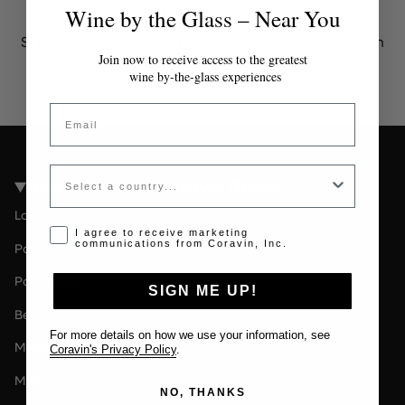
Token non valido o scaduto
Wine by the Glass – Near You
Si prega di contattare l'amministratore per un token
valido.
Join now to receive access to the greatest
wine by-the-glass experiences
Email
Country
Località della Coravin Guide
Londra
Opt-in disclaimer
I agree to receive marketing
communications from Coravin, Inc.
Paris
Paesi Bassi
SIGN ME UP!
Berlin
For more details on how we use your information, see
Milano
Coravin's Privacy Policy
.
Melbourne
NO, THANKS