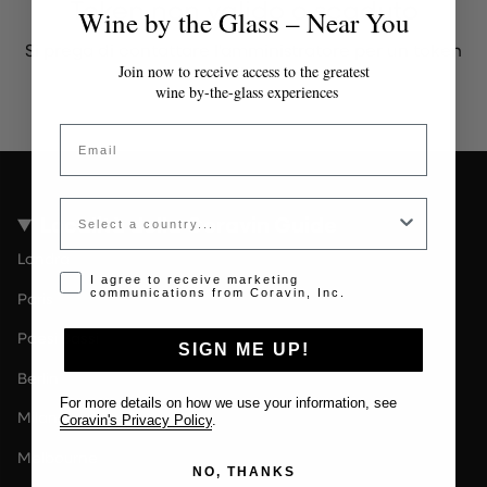
Token non valido o scaduto
Wine by the Glass – Near You
Si prega di contattare l'amministratore per un token
valido.
Join now to receive access to the greatest
wine by-the-glass experiences
Email
Country
Località della Coravin Guide
Londra
Opt-in disclaimer
I agree to receive marketing
communications from Coravin, Inc.
Paris
Paesi Bassi
SIGN ME UP!
Berlin
For more details on how we use your information, see
Milano
Coravin's Privacy Policy
.
Melbourne
NO, THANKS