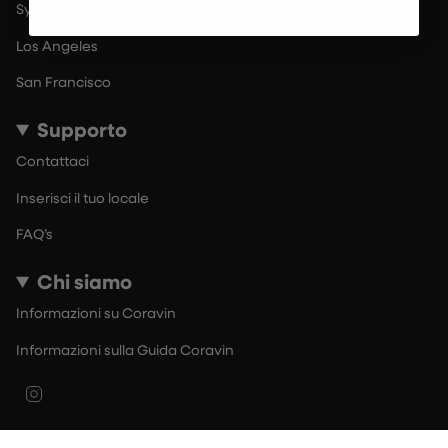
Sydney
Los Angeles
San Francisco
Supporto
Contattaci
Inserisci il tuo locale
FAQ’s
Chi siamo
Informazioni su Coravin
Informazioni sulla Guida Coravin
Instagram