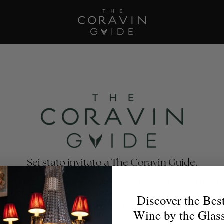
Sei stato invitato a The Coravin Guide.
oravin Guide mette in risalto i programmi di vino al bicchi
nti, bar, hotel e club privati che celebrano la varietà e la 
Discover the Bes
no, affinché gli amanti del vino possano trovare il calice p
Wine by the Glas
per ogni occasione.