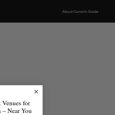
About Coravin Guide
ere di
scoperta
t Venues for
erfetto
s – Near You