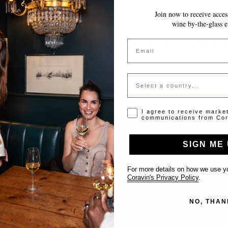
Join now to receive access
LE MODIFICHE VENGONO SALVATE AUTOMATICAMENTE MENTRE COMPILI 
wine by-the-glass e
Token non valido o scadut
Email
Si prega di contattare l'amministratore per un token valido
Country
Opt-in disclaimer
I agree to receive marke
communications from Cor
SIGN ME 
Supporto
For more details on how we use yo
Coravin's Privacy Policy
.
Contattaci
NO, THAN
Inserisci il tuo locale
FAQ’s