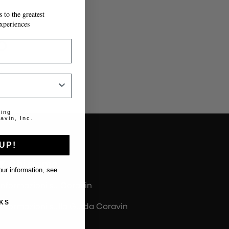
 to the greatest
IL MODULO.
xperiences
o
.
ting
avin, Inc.
UP!
Chi siamo
ur information, see
Informazioni su Coravin
KS
Informazioni sulla Guida Coravin