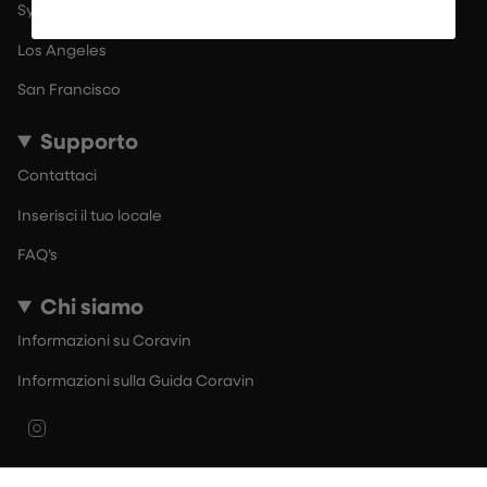
Sydney
Los Angeles
San Francisco
Supporto
Contattaci
Inserisci il tuo locale
FAQ’s
Chi siamo
Informazioni su Coravin
Informazioni sulla Guida Coravin
Instagram