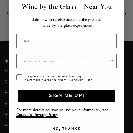
Token non valido o scaduto
Wine by the Glass – Near You
Si prega di contattare l'amministratore per un token
valido.
Join now to receive access to the greatest
wine by-the-glass experiences
Email
Country
Località della Coravin Guide
Londra
Opt-in disclaimer
I agree to receive marketing
communications from Coravin, Inc.
Paris
Paesi Bassi
SIGN ME UP!
Berlin
For more details on how we use your information, see
Milano
Coravin's Privacy Policy
.
Melbourne
NO, THANKS